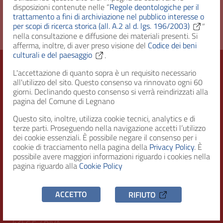
Diritto d'accesso
Uso pubblico
disposizioni contenute nelle “
Regole deontologiche per il
trattamento a fini di archiviazione nel pubblico interesse o
per scopi di ricerca storica (all. A.2 al d. lgs. 196/2003)
”
nella consultazione e diffusione dei materiali presenti. Si
afferma, inoltre, di aver preso visione del
Codice dei beni
culturali e del paesaggio
.
L'accettazione di quanto sopra è un requisito necessario
all'utilizzo del sito. Questo consenso va rinnovato ogni 60
Città di Legnano – Archivio Storico
giorni. Declinando questo consenso si verrà reindirizzati alla
pagina del Comune di Legnano
Questo sito, inoltre, utilizza cookie tecnici, analytics e di
terze parti. Proseguendo nella navigazione accetti l’utilizzo
RECAPITI
dei cookie essenziali. È possibile negare il consenso per i
cookie di tracciamento nella pagina della
Privacy Policy
. È
Indirizzo
possibile avere maggiori informazioni riguardo i cookies nella
Piazza San Magno 9
pagina riguardo alla
Cookie Policy
20025, Legnano (MI)
Telefono
ACCETTO
RIFIUTO
(+39) 0331471111