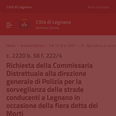
Vai ai contenuti
Vai al menu di navigazione
Città di Legnano
Area riservata
Vai al footer
Città di Legnano
Attiva / disattiva la navigazione
Archivio Storico
Home
/
Archivio Storico
/
Dal 1618 al 1897
/
XI - Agricoltura e comm
c. 2220 b. 58 f. 222/4
Richiesta della Commissaria
Distrettuale alla direzione
generale di Polizia per la
sorveglianza delle strade
conducenti a Legnano in
occasione della fiera detta dei
Morti