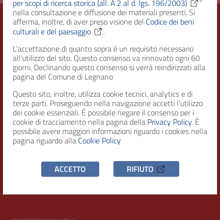
per scopi di ricerca storica (all. A.2 al d. lgs. 196/2003)
”
nella consultazione e diffusione dei materiali presenti. Si
afferma, inoltre, di aver preso visione del
Codice dei beni
culturali e del paesaggio
.
Città di Legnano – Archivio Storico
L'accettazione di quanto sopra è un requisito necessario
all'utilizzo del sito. Questo consenso va rinnovato ogni 60
giorni. Declinando questo consenso si verrà reindirizzati alla
pagina del Comune di Legnano
RECAPITI
Questo sito, inoltre, utilizza cookie tecnici, analytics e di
terze parti. Proseguendo nella navigazione accetti l’utilizzo
Indirizzo
dei cookie essenziali. È possibile negare il consenso per i
Piazza San Magno 9
cookie di tracciamento nella pagina della
Privacy Policy
. È
20025, Legnano (MI)
possibile avere maggiori informazioni riguardo i cookies nella
pagina riguardo alla
Cookie Policy
Telefono
(+39) 0331471111
ACCETTO
RIFIUTO
C.F. / P.IVA
00807960158