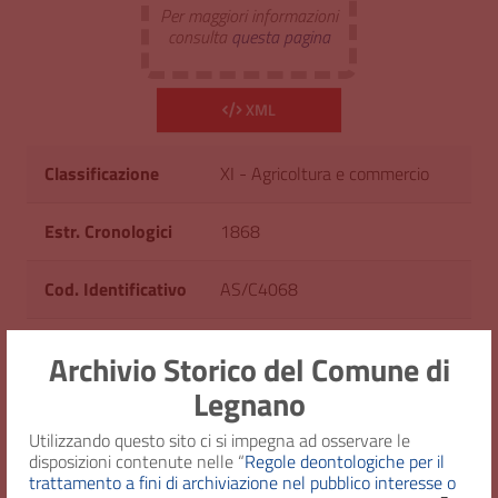
Per maggiori informazioni
consulta
questa pagina
XML
Classificazione
XI - Agricoltura e commercio
Estr. Cronologici
1868
Cod. Identificativo
AS/C4068
Consistenza
1 fascicolo
Archivio Storico del Comune di
Legnano
Diritto d'accesso
Uso pubblico
Utilizzando questo sito ci si impegna ad osservare le
disposizioni contenute nelle “
Regole deontologiche per il
trattamento a fini di archiviazione nel pubblico interesse o