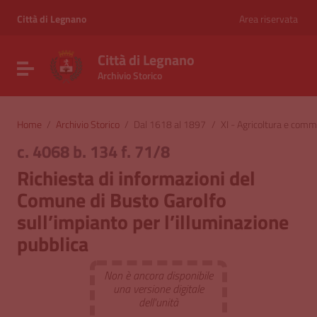
Vai ai contenuti
Vai al menu di navigazione
Città di Legnano
Area riservata
Vai al footer
Città di Legnano
Attiva / disattiva la navigazione
Archivio Storico
Home
/
Archivio Storico
/
Dal 1618 al 1897
/
XI - Agricoltura e comm
c. 4068 b. 134 f. 71/8
Richiesta di informazioni del
Comune di Busto Garolfo
sull’impianto per l’illuminazione
pubblica
Non è ancora disponibile
una versione digitale
dell'unità