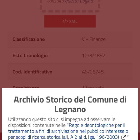
consulta
questa pagina
XML
Classificazione
V - Finanze
Estr. Cronologici
10/3/1882
Cod. Identificativo
AS/C6745
Consistenza
1 fascicolo
Archivio Storico del Comune di
Diritto d'accesso
Uso pubblico
Legnano
Utilizzando questo sito ci si impegna ad osservare le
disposizioni contenute nelle “
Regole deontologiche per il
trattamento a fini di archiviazione nel pubblico interesse o
per scopi di ricerca storica (all. A.2 al d. lgs. 196/2003)
”