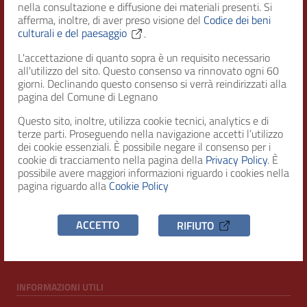
nella consultazione e diffusione dei materiali presenti. Si
afferma, inoltre, di aver preso visione del
Codice dei beni
culturali e del paesaggio
.
Città di Legnano – Archivio Storico
L'accettazione di quanto sopra è un requisito necessario
all'utilizzo del sito. Questo consenso va rinnovato ogni 60
giorni. Declinando questo consenso si verrà reindirizzati alla
RECAPITI
pagina del Comune di Legnano
Questo sito, inoltre, utilizza cookie tecnici, analytics e di
Indirizzo
terze parti. Proseguendo nella navigazione accetti l’utilizzo
Piazza San Magno 9
dei cookie essenziali. È possibile negare il consenso per i
20025, Legnano (MI)
cookie di tracciamento nella pagina della
Privacy Policy
. È
possibile avere maggiori informazioni riguardo i cookies nella
Telefono
pagina riguardo alla
Cookie Policy
(+39) 0331471111
C.F. / P.IVA
ACCETTO
RIFIUTO
00807960158
INFORMAZIONI UTILI