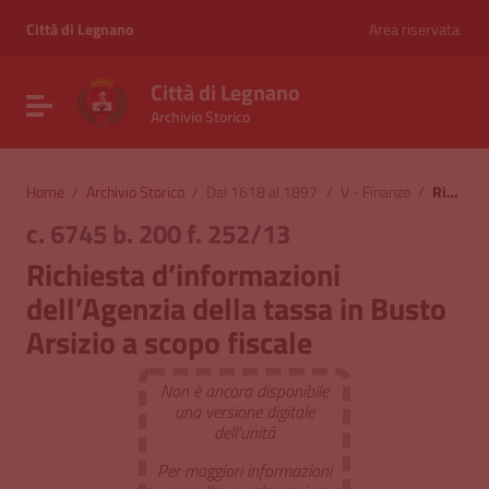
Vai ai contenuti
Vai al menu di navigazione
Città di Legnano
Area riservata
Vai al footer
Città di Legnano
Attiva / disattiva la navigazione
Archivio Storico
Home
/
Archivio Storico
/
Dal 1618 al 1897
/
V - Finanze
/
Richiesta d’informazioni dell’Agenzia della tassa in Busto Arsizio a scopo fiscale
c. 6745 b. 200 f. 252/13
Richiesta d’informazioni
dell’Agenzia della tassa in Busto
Arsizio a scopo fiscale
Non è ancora disponibile
una versione digitale
dell'unità
Per maggiori informazioni