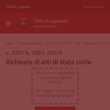
Vai ai contenuti
Vai al menu di navigazione
Città di Legnano
Area riservata
Vai al footer
Città di Legnano
Attiva / disattiva la navigazione
Archivio Storico
Home
/
Archivio Storico
/
Dal 1618 al 1897
/
XII - Anagrafe e Stato ci
c. 3251 b. 100 f. 252/6
Richieste di atti di stato civile
Non è ancora disponibile
una versione digitale
dell'unità
Per maggiori informazioni
consulta
questa pagina