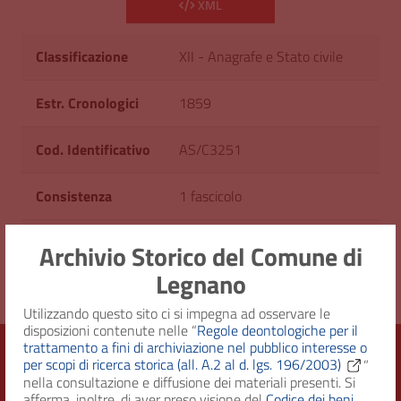
XML
Classificazione
XII - Anagrafe e Stato civile
Estr. Cronologici
1859
Cod. Identificativo
AS/C3251
Consistenza
1 fascicolo
Diritto d'accesso
Uso pubblico
Archivio Storico del Comune di
Legnano
Utilizzando questo sito ci si impegna ad osservare le
disposizioni contenute nelle “
Regole deontologiche per il
trattamento a fini di archiviazione nel pubblico interesse o
per scopi di ricerca storica (all. A.2 al d. lgs. 196/2003)
”
nella consultazione e diffusione dei materiali presenti. Si
Città di Legnano – Archivio Storico
afferma, inoltre, di aver preso visione del
Codice dei beni