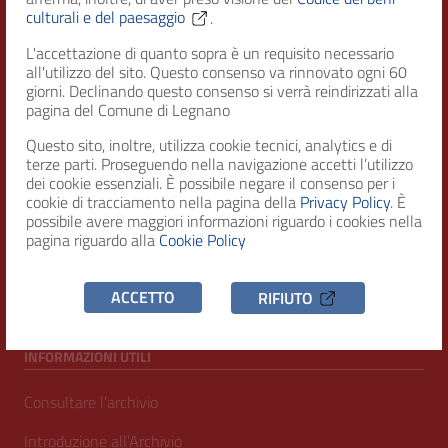
culturali e del paesaggio
.
L'accettazione di quanto sopra è un requisito necessario
RECAPITI
all'utilizzo del sito. Questo consenso va rinnovato ogni 60
giorni. Declinando questo consenso si verrà reindirizzati alla
pagina del Comune di Legnano
Indirizzo
Piazza San Magno 9
Questo sito, inoltre, utilizza cookie tecnici, analytics e di
20025, Legnano (MI)
terze parti. Proseguendo nella navigazione accetti l’utilizzo
dei cookie essenziali. È possibile negare il consenso per i
Telefono
cookie di tracciamento nella pagina della
Privacy Policy
. È
possibile avere maggiori informazioni riguardo i cookies nella
(+39) 0331471111
pagina riguardo alla
Cookie Policy
C.F. / P.IVA
00807960158
ACCETTO
RIFIUTO
INFORMAZIONI UTILI
Consultare l’archivio
Introduzione all’Archivio