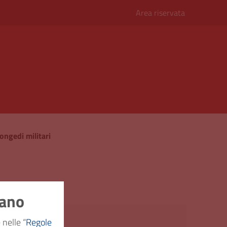
Area riservata
ongedi militari
nano
a e truppe
 nelle “
Regole