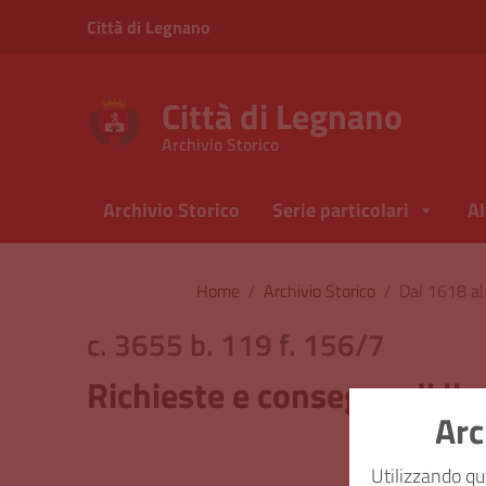
Vai ai contenuti
Città di Legnano
Vai al menu di navigazione
Vai al footer
Città di Legnano
Archivio Storico
Archivio Storico
Serie particolari
Al
Home
/
Archivio Storico
/
Dal 1618 a
c. 3655 b. 119 f. 156/7
Richieste e consegne di lic
Arc
Classi
Utilizzando qu