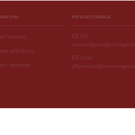
ONI UTILI
POSTA ELETTRONICA
PEC
e l’archivio
comune.legnano@cert.legalmail
one all’Archivio
Email
a – Inventari
uff.protocollo@comune.legnano.
ilità
| Realizzato con
WordPress
|
Tema grafico
ItaliaWP2