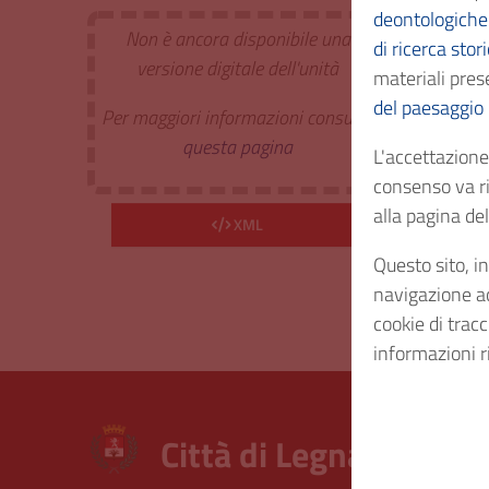
deontologiche 
Non è ancora disponibile una
di ricerca stor
Estr. 
versione digitale dell'unità
materiali prese
del paesaggio
Per maggiori informazioni consulta
Cod. I
questa pagina
L'accettazione 
consenso va ri
Consi
alla pagina d
XML
Questo sito, in
Diritt
navigazione acc
cookie di trac
informazioni r
Città di Legnano – Arc