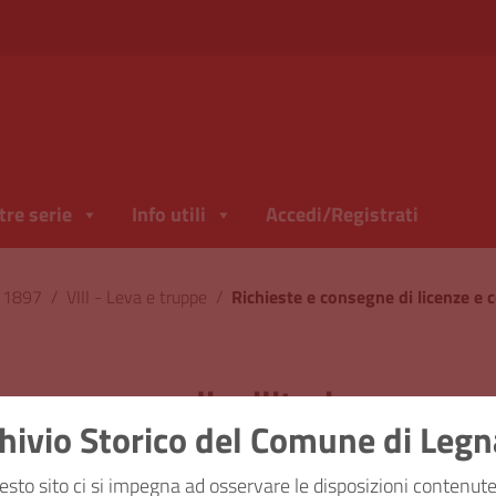
tre serie
Info utili
Accedi/Registrati
l 1897
/
VIII - Leva e truppe
/
Richieste e consegne di licenze e c
enze e congedi militari
hivio Storico del Comune di Leg
ficazione
VIII - Lev
esto sito ci si impegna ad osservare le disposizioni contenute