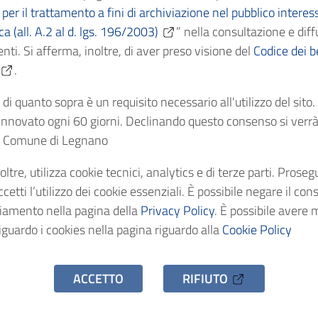
per il trattamento a fini di archiviazione nel pubblico interes
ica (all. A.2 al d. lgs. 196/2003)
” nella consultazione e diff
Cronologici
1864
nti. Si afferma, inoltre, di aver preso visione del
Codice dei be
.
dentificativo
AS/C365
di quanto sopra è un requisito necessario all'utilizzo del sito
nnovato ogni 60 giorni. Declinando questo consenso si verrà 
stenza
1 fascicol
el Comune di Legnano
oltre, utilizza cookie tecnici, analytics e di terze parti. Prose
o d'accesso
Uso pubbl
etti l’utilizzo dei cookie essenziali. È possibile negare il con
ciamento nella pagina della
Privacy Policy
. È possibile avere 
iguardo i cookies nella pagina riguardo alla
Cookie Policy
ACCETTO
RIFIUTO
hivio Storico