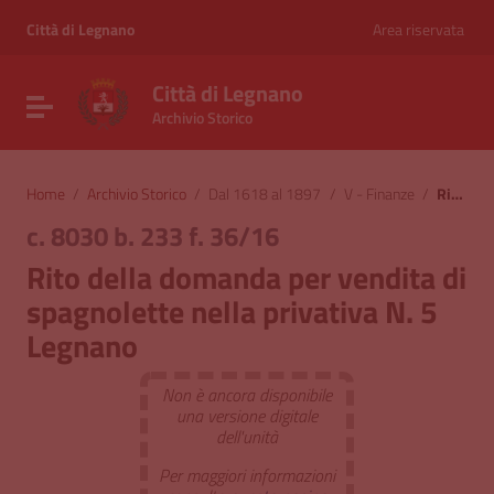
Vai ai contenuti
Vai al menu di navigazione
Città di Legnano
Area riservata
Vai al footer
Città di Legnano
Attiva / disattiva la navigazione
Archivio Storico
Home
/
Archivio Storico
/
Dal 1618 al 1897
/
V - Finanze
/
Rito della domanda per vendita di spagnolette nella privativa N. 5 Legnano
c. 8030 b. 233 f. 36/16
Rito della domanda per vendita di
spagnolette nella privativa N. 5
Legnano
Non è ancora disponibile
una versione digitale
dell'unità
Per maggiori informazioni