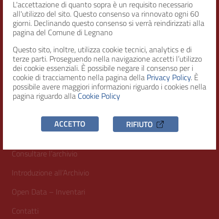
L'accettazione di quanto sopra è un requisito necessario
all'utilizzo del sito. Questo consenso va rinnovato ogni 60
Indirizzo
giorni. Declinando questo consenso si verrà reindirizzati alla
Piazza San Magno 9
pagina del Comune di Legnano
20025, Legnano (MI)
Questo sito, inoltre, utilizza cookie tecnici, analytics e di
Telefono
terze parti. Proseguendo nella navigazione accetti l’utilizzo
(+39) 0331471111
dei cookie essenziali. È possibile negare il consenso per i
cookie di tracciamento nella pagina della
Privacy Policy
. È
C.F. / P.IVA
possibile avere maggiori informazioni riguardo i cookies nella
pagina riguardo alla
Cookie Policy
00807960158
ACCETTO
RIFIUTO
INFORMAZIONI UTILI
Consultare l’archivio
Introduzione all’Archivio
Open Data – Inventari
Contatti