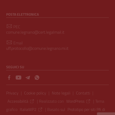
POSTA ELETTRONICA
PEC
comune.legnano@cert.legalmail.it
Email
uff.protocollo@comune.legnano.mi.it
SEGUICI SU
Sezione Link Utili
Privacy
|
Cookie policy
|
Note legali
|
Contatti
|
Accessibilità
| Realizzato con
WordPress
|
Tema
grafico
ItaliaWP2
| Basato sul
Prototipo per siti PA di