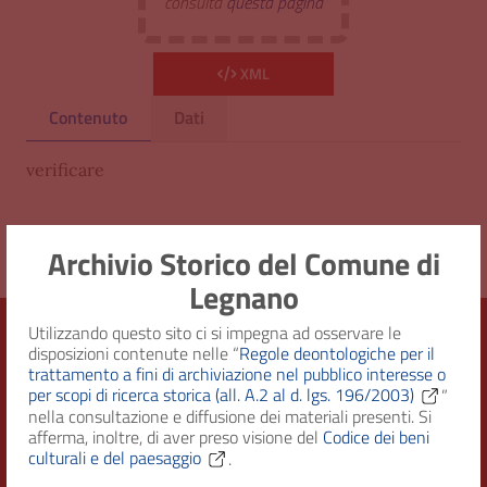
consulta
questa pagina
XML
Contenuto
Dati
verificare
Archivio Storico del Comune di
Legnano
Utilizzando questo sito ci si impegna ad osservare le
disposizioni contenute nelle “
Regole deontologiche per il
trattamento a fini di archiviazione nel pubblico interesse o
Città di Legnano – Archivio Storico
per scopi di ricerca storica (all. A.2 al d. lgs. 196/2003)
”
nella consultazione e diffusione dei materiali presenti. Si
afferma, inoltre, di aver preso visione del
Codice dei beni
culturali e del paesaggio
.
RECAPITI