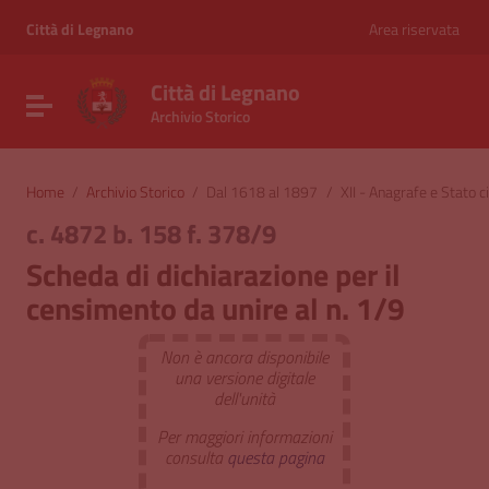
Vai ai contenuti
Vai al menu di navigazione
Città di Legnano
Area riservata
Vai al footer
Città di Legnano
Attiva / disattiva la navigazione
Archivio Storico
Home
/
Archivio Storico
/
Dal 1618 al 1897
/
XII - Anagrafe e Stato ci
c. 4872 b. 158 f. 378/9
Scheda di dichiarazione per il
censimento da unire al n. 1/9
Non è ancora disponibile
una versione digitale
dell'unità
Per maggiori informazioni
consulta
questa pagina