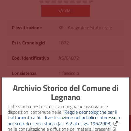
XML
Classificazione
XII - Anagrafe e Stato civile
Estr. Cronologici
1872
Cod. Identificativo
AS/C4872
Consistenza
1 fascicolo
Archivio Storico del Comune di
Diritto d'accesso
Uso pubblico
Legnano
Utilizzando questo sito ci si impegna ad osservare le
disposizioni contenute nelle “
Regole deontologiche per il
trattamento a fini di archiviazione nel pubblico interesse o
per scopi di ricerca storica (all. A.2 al d. lgs. 196/2003)
”
nella consultazione e diffusione dei materiali presenti. Si