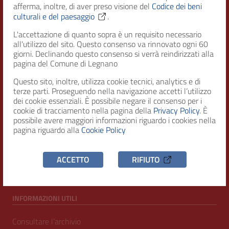
afferma, inoltre, di aver preso visione del
Codice dei beni
Città di Legnano – Archivio Storico
culturali e del paesaggio
.
L'accettazione di quanto sopra è un requisito necessario
all'utilizzo del sito. Questo consenso va rinnovato ogni 60
RECAPITI
giorni. Declinando questo consenso si verrà reindirizzati alla
pagina del Comune di Legnano
Indirizzo
Questo sito, inoltre, utilizza cookie tecnici, analytics e di
Piazza San Magno 9
terze parti. Proseguendo nella navigazione accetti l’utilizzo
20025, Legnano (MI)
dei cookie essenziali. È possibile negare il consenso per i
cookie di tracciamento nella pagina della
Privacy Policy
. È
Telefono
possibile avere maggiori informazioni riguardo i cookies nella
(+39) 0331471111
pagina riguardo alla
Cookie Policy
C.F. / P.IVA
ACCETTO
RIFIUTO
00807960158
INFORMAZIONI UTILI
Consultare l’archivio