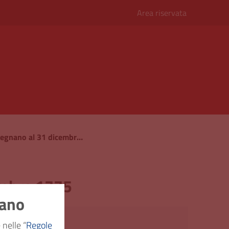
Area riservata
Stato attivo e passivo della Comunità di Legnano al 31 dicembre 1775
cembre 1775
nano
V - Finanze
 nelle “
Regole