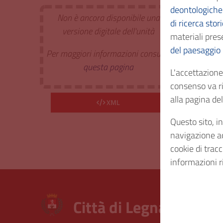
deontologiche 
Non è ancora disponibile una
di ricerca stor
Estr. 
versione digitale dell'unità
materiali prese
del paesaggio
Per maggiori informazioni consulta
Cod. I
questa pagina
L'accettazione 
consenso va ri
Consi
alla pagina d
XML
Diritt
Questo sito, in
navigazione acc
cookie di trac
informazioni r
Città di Legnano – Arc