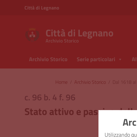
Vai ai contenuti
Città di Legnano
Vai al menu di navigazione
Vai al footer
Città di Legnano
Archivio Storico
Archivio Storico
Serie particolari
Al
Home
/
Archivio Storico
/
Dal 1618 a
c. 96 b. 4 f. 96
Stato attivo e passivo del
Arc
Classi
Utilizzando qu