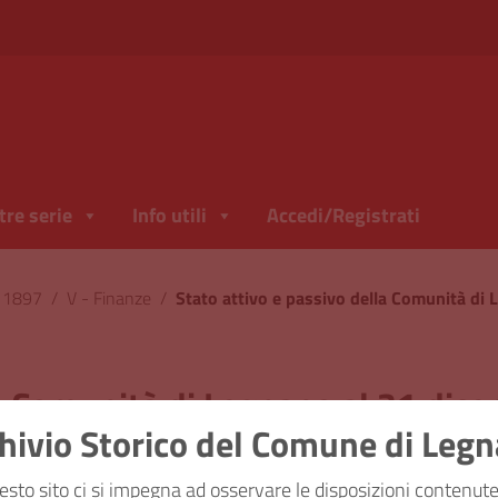
tre serie
Info utili
Accedi/Registrati
l 1897
/
V - Finanze
/
la Comunità di Legnano al 31 di
hivio Storico del Comune di Leg
ficazione
esto sito ci si impegna ad osservare le disposizioni contenute