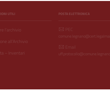
ONI UTILI
POSTA ELETTRONICA
PEC
e l’archivio
comune.legnano@cert.legalmail
one all’Archivio
Email
a – Inventari
uff.protocollo@comune.legnano.
ilità
| Realizzato con
WordPress
|
Tema grafico
ItaliaWP2