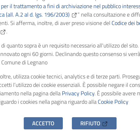
per il trattamento a fini di archiviazione nel pubblico interes
ica (all. A.2 al d. lgs. 196/2003)
” nella consultazione e diff
Cronologici
nti. Si afferma, inoltre, di aver preso visione del
Codice dei be
.
dentificativo
di quanto sopra è un requisito necessario all'utilizzo del sito
nnovato ogni 60 giorni. Declinando questo consenso si verrà 
stenza
el Comune di Legnano
o d'accesso
oltre, utilizza cookie tecnici, analytics e di terze parti. Prose
etti l’utilizzo dei cookie essenziali. È possibile negare il con
ciamento nella pagina della
Privacy Policy
. È possibile avere 
iguardo i cookies nella pagina riguardo alla
Cookie Policy
ACCETTO
RIFIUTO
hivio Storico