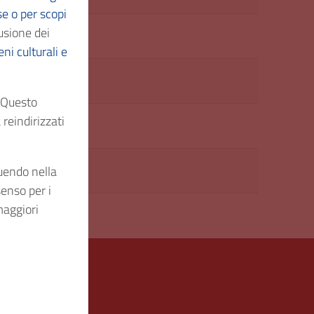
se o per scopi
usione dei
1776
ni culturali e
AS/C96
. Questo
reindirizzati
1 fascicolo
Uso pubblico
guendo nella
senso per i
maggiori