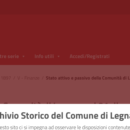
tre serie
Info utili
Accedi/Registrati
l 1897
/
V - Finanze
/
la Comunità di Legnano al 31 di
hivio Storico del Comune di Leg
ficazione
esto sito ci si impegna ad osservare le disposizioni contenute