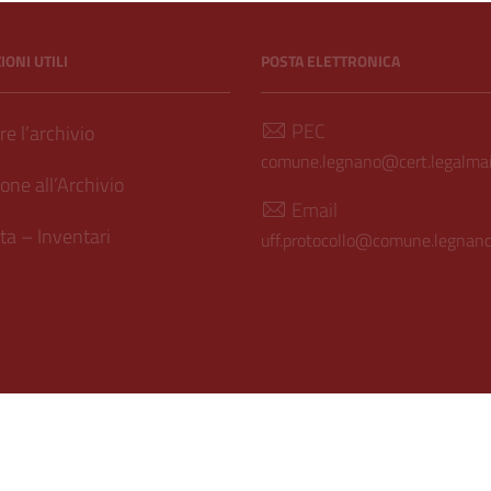
ONI UTILI
POSTA ELETTRONICA
PEC
e l’archivio
comune.legnano@cert.legalmail
one all’Archivio
Email
a – Inventari
uff.protocollo@comune.legnano.
ilità
| Realizzato con
WordPress
|
Tema grafico
ItaliaWP2