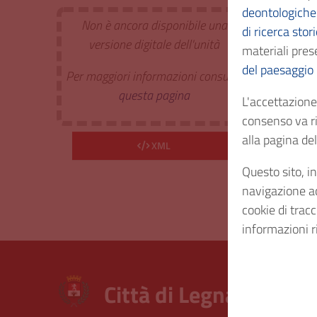
deontologiche 
Non è ancora disponibile una
di ricerca stor
Estr. 
versione digitale dell'unità
materiali prese
del paesaggio
Per maggiori informazioni consulta
Cod. I
questa pagina
L'accettazione 
consenso va ri
Consi
alla pagina d
XML
Questo sito, in
Diritt
navigazione acc
cookie di trac
informazioni r
Città di Legnano – Arc