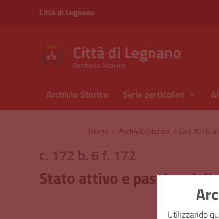
Vai ai contenuti
Città di Legnano
Vai al menu di navigazione
Vai al footer
Città di Legnano
Archivio Storico
Archivio Storico
Serie particolari
Al
Home
/
Archivio Storico
/
Dal 1618 a
c. 172 b. 6 f. 172
Stato attivo e passivo del
Arc
Classi
Utilizzando qu