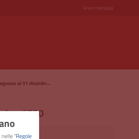
Area riservata
Stato attivo e passivo della Comunità di Legnano al 31 dicembre 1790
cembre 1790
nano
V - Finanze
 nelle “
Regole