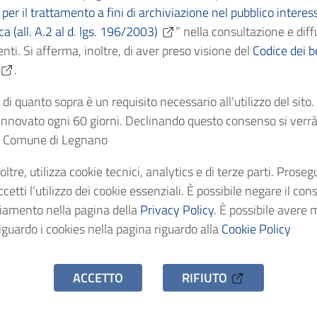
per il trattamento a fini di archiviazione nel pubblico interes
ica (all. A.2 al d. lgs. 196/2003)
” nella consultazione e diff
Cronologici
nti. Si afferma, inoltre, di aver preso visione del
Codice dei be
.
dentificativo
di quanto sopra è un requisito necessario all'utilizzo del sito
nnovato ogni 60 giorni. Declinando questo consenso si verrà 
stenza
el Comune di Legnano
oltre, utilizza cookie tecnici, analytics e di terze parti. Prose
o d'accesso
etti l’utilizzo dei cookie essenziali. È possibile negare il con
ciamento nella pagina della
Privacy Policy
. È possibile avere 
iguardo i cookies nella pagina riguardo alla
Cookie Policy
ACCETTO
RIFIUTO
hivio Storico