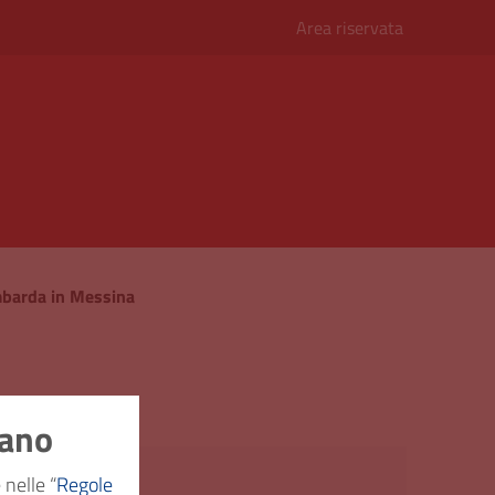
Area riservata
mbarda in Messina
nano
ssistenza
 nelle “
Regole