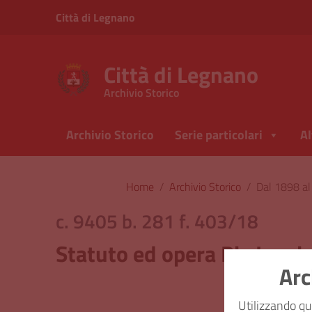
Vai ai contenuti
Città di Legnano
Vai al menu di navigazione
Vai al footer
Città di Legnano
Archivio Storico
Archivio Storico
Serie particolari
Al
Home
/
Archivio Storico
/
Dal 1898 a
c. 9405 b. 281 f. 403/18
Statuto ed opera Pia Lomb
Arc
Classi
Utilizzando qu