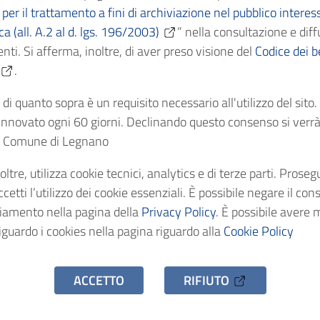
per il trattamento a fini di archiviazione nel pubblico interes
ica (all. A.2 al d. lgs. 196/2003)
” nella consultazione e diff
Cronologici
1912
nti. Si afferma, inoltre, di aver preso visione del
Codice dei be
.
dentificativo
AS/C9405
di quanto sopra è un requisito necessario all'utilizzo del sito
nnovato ogni 60 giorni. Declinando questo consenso si verrà 
stenza
1 fascicolo
el Comune di Legnano
oltre, utilizza cookie tecnici, analytics e di terze parti. Prose
o d'accesso
Uso pubblico
etti l’utilizzo dei cookie essenziali. È possibile negare il con
ciamento nella pagina della
Privacy Policy
. È possibile avere 
iguardo i cookies nella pagina riguardo alla
Cookie Policy
ACCETTO
RIFIUTO
hivio Storico