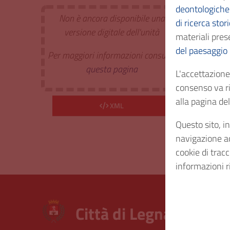
deontologiche 
Non è ancora disponibile una
di ricerca stor
Estr. 
versione digitale dell'unità
materiali prese
del paesaggio
Per maggiori informazioni consulta
Cod. I
questa pagina
L'accettazione 
consenso va ri
Consi
alla pagina d
XML
Questo sito, in
Diritt
navigazione acc
cookie di trac
informazioni r
Città di Legnano – Arc