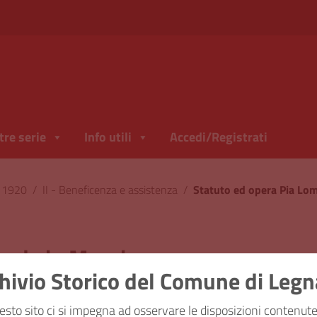
tre serie
Info utili
Accedi/Registrati
l 1920
/
II - Beneficenza e assistenza
/
Statuto ed opera Pia Lo
arda in Messina
hivio Storico del Comune di Leg
ficazione
II - Beneficenza e a
esto sito ci si impegna ad osservare le disposizioni contenute