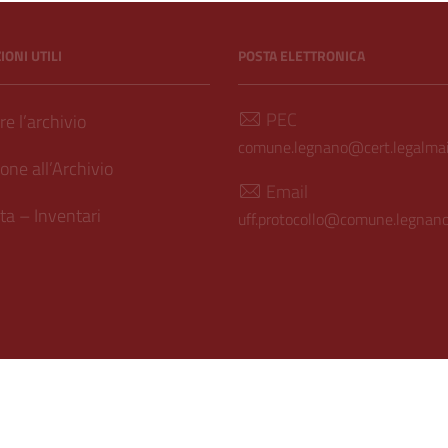
ONI UTILI
POSTA ELETTRONICA
PEC
e l’archivio
comune.legnano@cert.legalmail
one all’Archivio
Email
a – Inventari
uff.protocollo@comune.legnano.
ilità
| Realizzato con
WordPress
|
Tema grafico
ItaliaWP2