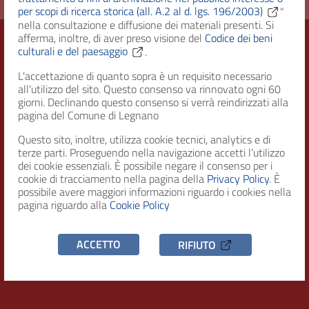
per scopi di ricerca storica (all. A.2 al d. lgs. 196/2003)
”
nella consultazione e diffusione dei materiali presenti. Si
afferma, inoltre, di aver preso visione del
Codice dei beni
culturali e del paesaggio
.
Città di Legnano – Archivio Storico
L'accettazione di quanto sopra è un requisito necessario
all'utilizzo del sito. Questo consenso va rinnovato ogni 60
giorni. Declinando questo consenso si verrà reindirizzati alla
pagina del Comune di Legnano
RECAPITI
Questo sito, inoltre, utilizza cookie tecnici, analytics e di
terze parti. Proseguendo nella navigazione accetti l’utilizzo
Indirizzo
dei cookie essenziali. È possibile negare il consenso per i
Piazza San Magno 9
cookie di tracciamento nella pagina della
Privacy Policy
. È
20025, Legnano (MI)
possibile avere maggiori informazioni riguardo i cookies nella
pagina riguardo alla
Cookie Policy
Telefono
(+39) 0331471111
ACCETTO
RIFIUTO
C.F. / P.IVA
00807960158