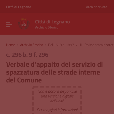
Vai ai contenuti
Vai al menu di navigazione
Città di Legnano
Area riservata
Vai al footer
Città di Legnano
Attiva / disattiva la navigazione
Archivio Storico
Home
/
Archivio Storico
/
Dal 1618 al 1897
/
III - Polizia amministrat
c. 296 b. 9 f. 296
Verbale d’appalto del servizio di
spazzatura delle strade interne
del Comune
Non è ancora disponibile
una versione digitale
dell'unità
Per maggiori informazioni