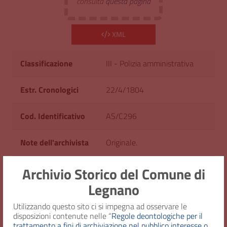
consulta
questa pagina
XML
Classificazione
III - Polizia amministrativa
Estr. Cronologici
22/4/1804
Cod. Identificativo
AS/C296
Note dell'archivista
Originale.
Consistenza
1 fascicolo
Archivio Storico del Comune di
Legnano
Diritto d'accesso
Uso pubblico
Utilizzando questo sito ci si impegna ad osservare le
disposizioni contenute nelle “
Regole deontologiche per il
trattamento a fini di archiviazione nel pubblico interesse o