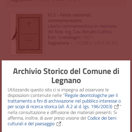
VI.3 - Feste nazionali,
commemorazioni
Libello commemorativo in memoria
del Nob. Ing. Cav. Renato Cuttica
Estr. Cronologici
: 1921
Segnatura
: c. 12238 b. 424 f. VI.3/2
VI.3 - Feste nazionali,
Archivio Storico del Comune di
commemorazioni
Legnano
Commemorazione della Battaglia di
Legnano
Utilizzando questo sito ci si impegna ad osservare le
Estr. Cronologici
: 1922
disposizioni contenute nelle “
Regole deontologiche per il
Segnatura
: c. 12379 b. 430 f. VI.3/1
trattamento a fini di archiviazione nel pubblico interesse o
per scopi di ricerca storica (all. A.2 al d. lgs. 196/2003)
”
nella consultazione e diffusione dei materiali presenti. Si
afferma, inoltre, di aver preso visione del
Codice dei beni
VI.3 - Feste nazionali, commemorazioni
culturali e del paesaggio
.
Celebrazione funerali cav. Fumagalli Evaristo consigliere
delegato della Banca di Legnano