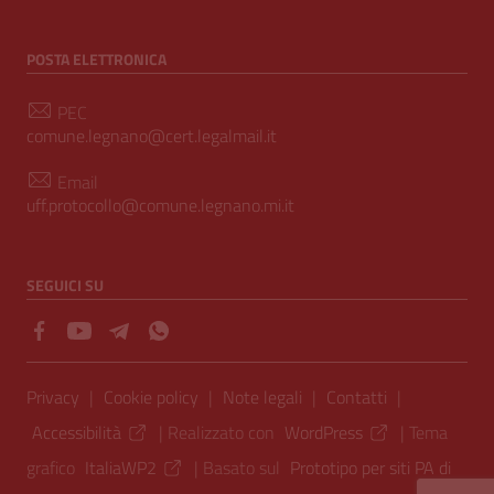
POSTA ELETTRONICA
PEC
comune.legnano@cert.legalmail.it
Email
uff.protocollo@comune.legnano.mi.it
SEGUICI SU
Sezione Link Utili
Privacy
|
Cookie policy
|
Note legali
|
Contatti
|
Accessibilità
| Realizzato con
WordPress
|
Tema
grafico
ItaliaWP2
| Basato sul
Prototipo per siti PA di