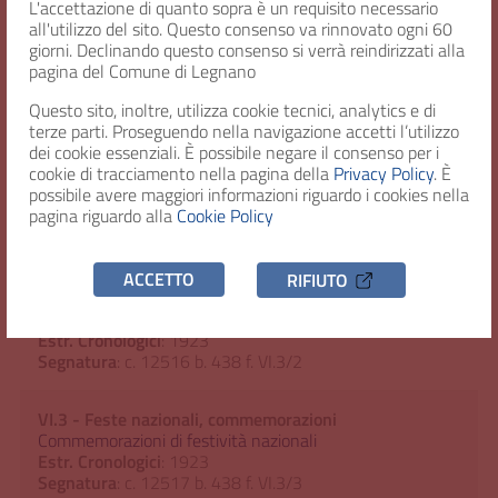
L'accettazione di quanto sopra è un requisito necessario
Estr. Cronologici
: 1922
all'utilizzo del sito. Questo consenso va rinnovato ogni 60
Segnatura
: c. 12380 b. 430 f. VI.3/2
giorni. Declinando questo consenso si verrà reindirizzati alla
pagina del Comune di Legnano
VI.3 - Feste nazionali,
Questo sito, inoltre, utilizza cookie tecnici, analytics e di
commemorazioni
terze parti. Proseguendo nella navigazione accetti l’utilizzo
Commemorazione della Battaglia di
dei cookie essenziali. È possibile negare il consenso per i
Legnano
cookie di tracciamento nella pagina della
Privacy Policy
. È
Estr. Cronologici
: 1923
possibile avere maggiori informazioni riguardo i cookies nella
Segnatura
: c. 12515 b. 438 f. VI.3/1
pagina riguardo alla
Cookie Policy
ACCETTO
RIFIUTO
VI.3 - Feste nazionali, commemorazioni
Disposizioni prefettizie sull’esposizione della bandiera
Estr. Cronologici
: 1923
Segnatura
: c. 12516 b. 438 f. VI.3/2
VI.3 - Feste nazionali, commemorazioni
Commemorazioni di festività nazionali
Estr. Cronologici
: 1923
Segnatura
: c. 12517 b. 438 f. VI.3/3