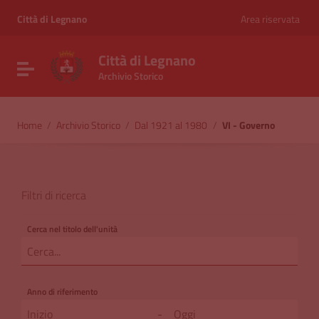
Vai ai contenuti
Vai al menu di navigazione
Città di Legnano
Area riservata
Vai al footer
Città di Legnano
Attiva / disattiva la navigazione
Archivio Storico
Home
/
Archivio Storico
/
Dal 1921 al 1980
/
VI - Governo
Filtri di ricerca
Cerca nel titolo dell'unità
Anno di riferimento
-