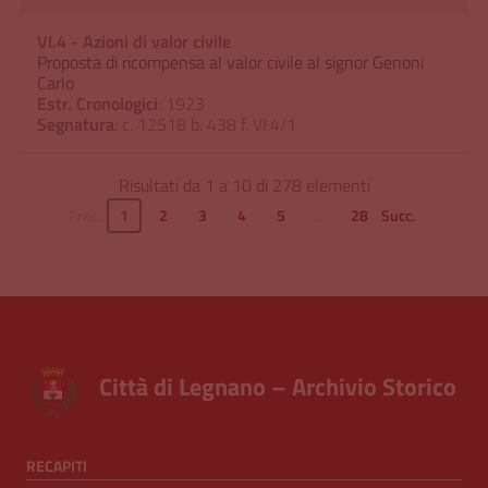
VI.4 - Azioni di valor civile
Proposta di ricompensa al valor civile al signor Genoni
Carlo
Estr. Cronologici
: 1923
Segnatura
: c. 12518 b. 438 f. VI.4/1
Risultati da 1 a 10 di 278 elementi
Prec.
1
2
3
4
5
…
28
Succ.
Città di Legnano – Archivio Storico
RECAPITI